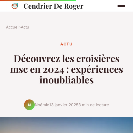
Cendrier De Roger
Accueil
›
Actu
ACTU
Découvrez les croisières
msc en 2024 : expériences
inoubliables
Noémie
13 janvier 2025
3 min de lecture
N