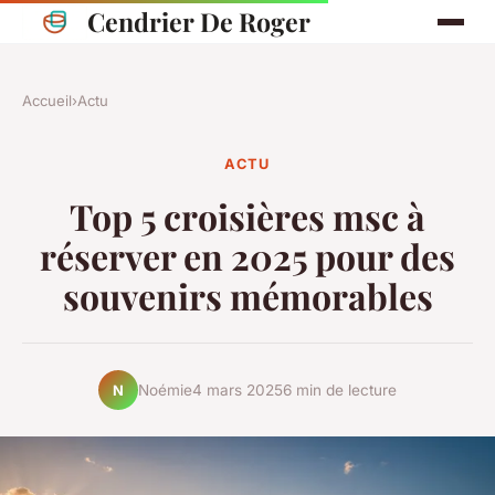
Cendrier De Roger
Accueil
›
Actu
ACTU
Top 5 croisières msc à
réserver en 2025 pour des
souvenirs mémorables
Noémie
4 mars 2025
6 min de lecture
N