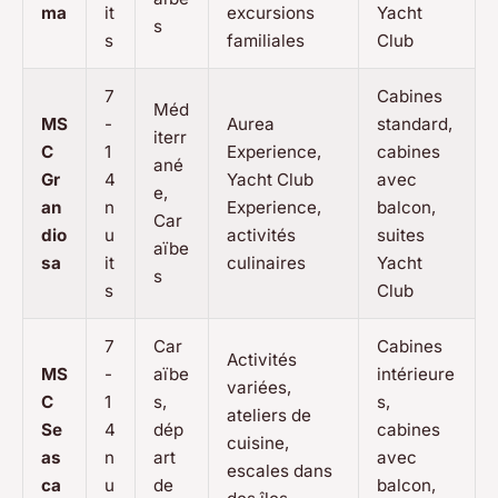
ma
it
excursions
Yacht
s
s
familiales
Club
7
Cabines
Méd
MS
-
Aurea
standard,
iterr
C
1
Experience,
cabines
ané
Gr
4
Yacht Club
avec
e,
an
n
Experience,
balcon,
Car
dio
u
activités
suites
aïbe
sa
it
culinaires
Yacht
s
s
Club
7
Car
Cabines
Activités
MS
-
aïbe
intérieure
variées,
C
1
s,
s,
ateliers de
Se
4
dép
cabines
cuisine,
as
n
art
avec
escales dans
ca
u
de
balcon,