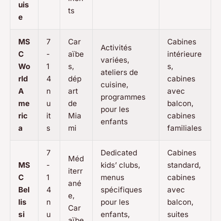
uis
ts
e
MS
7
Car
Cabines
Activités
C
-
aïbe
intérieure
variées,
Wo
1
s,
s,
ateliers de
rld
4
dép
cabines
cuisine,
A
n
art
avec
programmes
me
u
de
balcon,
pour les
ric
it
Mia
cabines
enfants
a
s
mi
familiales
7
Dedicated
Cabines
Méd
MS
-
kids’ clubs,
standard,
iterr
C
1
menus
cabines
ané
Bel
4
spécifiques
avec
e,
lis
n
pour les
balcon,
Car
si
u
enfants,
suites
aïbe