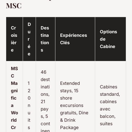
MSC
D
Cr
Des
u
Options
ois
tina
Expériences
r
de
ièr
tion
Clés
é
Cabine
e
s
e
MS
46
C
dest
Ma
1
Extended
inati
Cabines
gni
2
stays, 15
ons,
standard,
fic
0
shore
21
cabines
a
n
excursions
pay
avec
Wo
u
gratuits, Dine
s, 5
balcon,
rld
it
& Drink
cont
suites
Cr
s
Package
inen