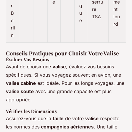
e
serru
me
r
q
re
nt
B
u
TSA
lou
e
e
rd
rli
n
Conseils Pratiques pour Choisir Votre Valise
Évaluez Vos Besoins
Avant de choisir une
valise
, évaluez vos besoins
spécifiques. Si vous voyagez souvent en avion, une
valise cabine
est idéale. Pour les longs voyages, une
valise soute
avec une grande capacité est plus
appropriée.
Vérifiez les Dimensions
Assurez-vous que la
taille
de votre
valise
respecte
les normes des
compagnies aériennes
. Une taille