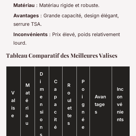
Matériau
: Matériau rigide et robuste.
Avantages
: Grande capacité, design élégant,
serrure TSA.
Inconvénients
: Prix élevé, poids relativement
lourd.
Tableau Comparatif des Meilleures Valises
D
i
C
P
M
R
m
a
o
Inc
V
at
o
e
p
i
Avan
on
al
é
ul
n
a
g
tage
vé
is
ri
et
si
c
n
s
nie
e
a
te
o
it
é
nts
u
s
n
é
e
s