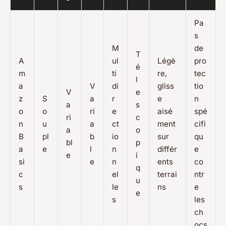
Pa
s
M
de
T
A
ul
Légè
pro
é
m
ti
re,
tec
l
a
V
di
gliss
tio
V
e
z
S
a
r
e
n
a
s
o
o
ri
e
aisé
spé
ri
c
n
u
a
ct
ment
cifi
a
o
B
pl
b
io
sur
qu
bl
p
a
e
l
n
différ
e
e
i
si
e
n
ents
co
q
c
el
terrai
ntr
u
s
le
ns
e
e
s
les
ch
ocs