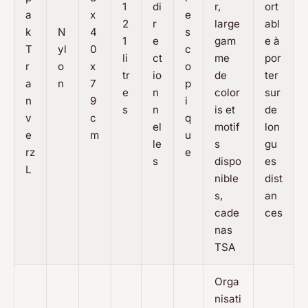
1
di
r,
ort
a
x
e
2
r
large
abl
k
N
4
s
1
e
gam
e à
T
yl
0
c
li
ct
me
por
r
o
x
o
tr
io
de
ter
a
n
7
p
e
n
color
sur
n
9
i
s
n
is et
de
v
c
q
el
motif
lon
e
m
u
le
s
gu
rz
e
s
dispo
es
L
nible
dist
s,
an
cade
ces
nas
TSA
Orga
nisati