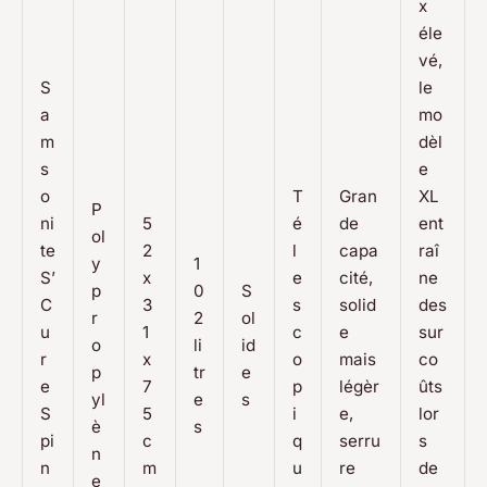
x
éle
vé,
S
le
a
mo
m
dèl
s
e
o
T
Gran
XL
P
ni
5
é
de
ent
ol
te
2
l
capa
raî
y
1
S’
x
e
cité,
ne
p
0
S
C
3
s
solid
des
r
2
ol
u
1
c
e
sur
o
li
id
r
x
o
mais
co
p
tr
e
e
7
p
légèr
ûts
yl
e
s
S
5
i
e,
lor
è
s
pi
c
q
serru
s
n
n
m
u
re
de
e