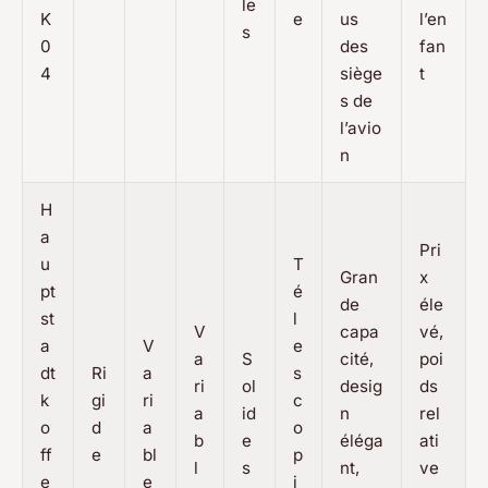
le
K
e
us
l’en
s
0
des
fan
4
siège
t
s de
l’avio
n
H
a
Pri
u
T
Gran
x
pt
é
de
éle
st
l
V
capa
vé,
a
V
e
a
S
cité,
poi
dt
Ri
a
s
ri
ol
desig
ds
k
gi
ri
c
a
id
n
rel
o
d
a
o
b
e
éléga
ati
ff
e
bl
p
l
s
nt,
ve
e
e
i