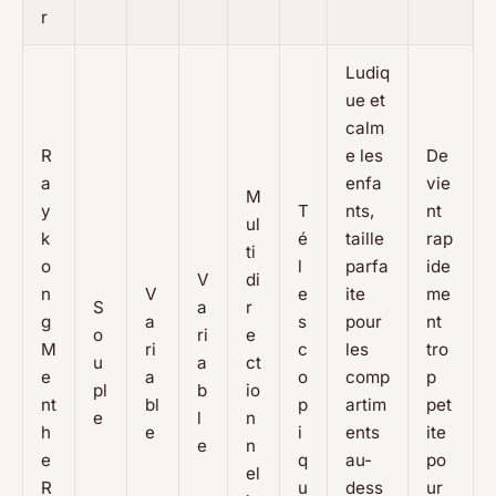
r
Ludiq
ue et
calm
R
e les
De
a
enfa
vie
M
y
T
nts,
nt
ul
k
é
taille
rap
ti
o
l
parfa
ide
V
di
n
V
e
ite
me
S
a
r
g
a
s
pour
nt
o
ri
e
M
ri
c
les
tro
u
a
ct
e
a
o
comp
p
pl
b
io
nt
bl
p
artim
pet
e
l
n
h
e
i
ents
ite
e
n
e
q
au-
po
el
R
u
dess
ur