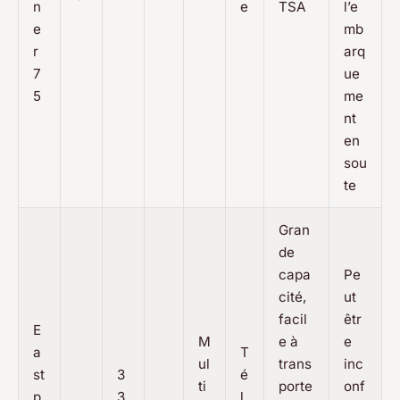
n
e
TSA
l’e
e
mb
r
arq
7
ue
5
me
nt
en
sou
te
Gran
de
capa
Pe
cité,
ut
facil
êtr
E
M
e à
e
a
T
ul
trans
inc
st
3
é
ti
porte
onf
p
3
l