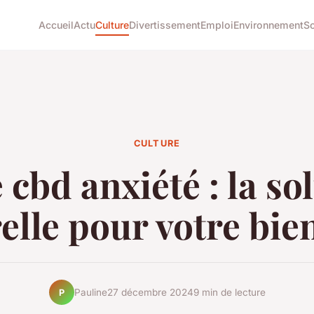
Accueil
Actu
Culture
Divertissement
Emploi
Environnement
So
CULTURE
 cbd anxiété : la so
elle pour votre bie
Pauline
27 décembre 2024
9 min de lecture
P