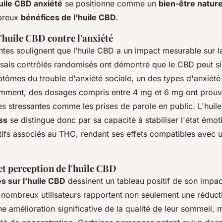
uile CBD anxiété
se positionne comme un
bien-être nature
breux
bénéfices de l'huile CBD
.
'huile CBD contre l'anxiété
ntes soulignent que l’huile CBD a un impact mesurable sur l
essais contrôlés randomisés ont démontré que le CBD peut si
tômes du trouble d'anxiété sociale, un des types d'anxiété 
ent, des dosages compris entre 4 mg et 6 mg ont prouvé 
es stressantes comme les prises de parole en public. L'huil
ss
se distingue donc par sa capacité à stabiliser l'état émot
ifs associés au THC, rendant ses effets compatibles avec un
t perception de l'huile CBD
 sur l'huile CBD
dessinent un tableau positif de son impact
 nombreux utilisateurs rapportent non seulement une réduct
e amélioration significative de la qualité de leur sommeil, 