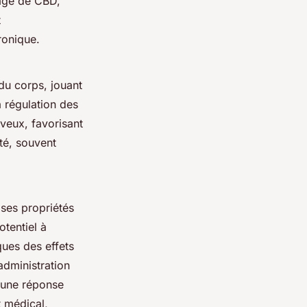
sage de CBD,
t
ronique.
du corps, jouant
a régulation des
rveux, favorisant
été, souvent
 ses propriétés
otentiel à
ques des effets
dministration
t une réponse
t médical,