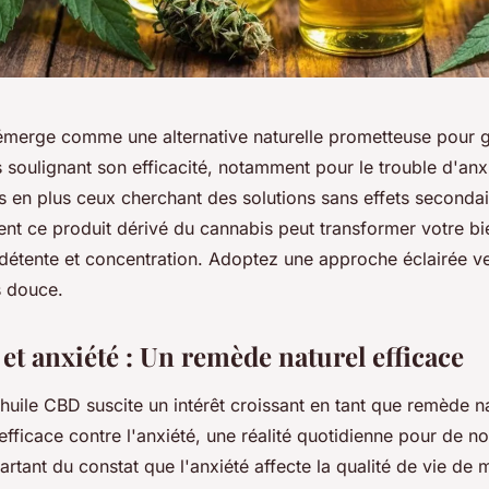
émerge comme une alternative naturelle prometteuse pour gé
soulignant son efficacité, notamment pour le trouble d'anxié
s en plus ceux cherchant des solutions sans effets secondai
t ce produit dérivé du cannabis peut transformer votre bi
s détente et concentration. Adoptez une approche éclairée v
s douce.
et anxiété : Un remède naturel efficace
 l'huile CBD suscite un intérêt croissant en tant que remède n
efficace contre l'anxiété, une réalité quotidienne pour de 
rtant du constat que l'anxiété affecte la qualité de vie de 