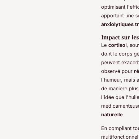
optimisant l'eff
apportant une se
anxiolytiques t
Impact sur les
Le
cortisol
, sou
dont le corps gè
peuvent exacerb
observé pour
ré
l'humeur, mais 
de manière plus
l'idée que l'hui
médicamenteuses
naturelle
.
En compilant to
multifonctionne