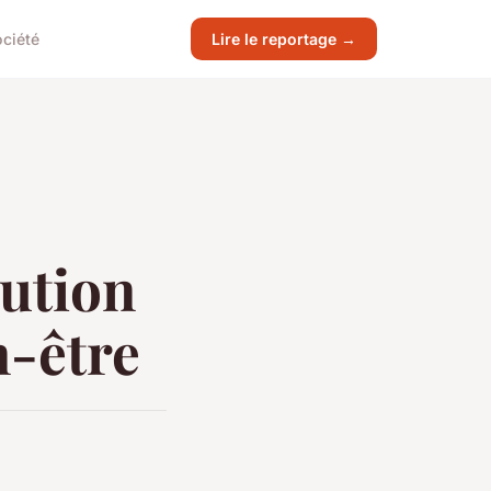
ciété
Lire le reportage →
lution
n-être