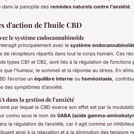
ée dans la panoplie des
remèdes naturels contre l'anxiété
.
 d'action de l'huile CBD
avec le système endocannabinoïde
nteragit principalement avec le
système endocannabinoïde
 de récepteurs répartis dans tout le corps humain. Ces réc
de types CB1 et CB2, sont liés à la régulation de fonctions
les que l'humeur, le sommeil et la réponse au stress. En stim
CBD favorise un
équilibre interne
ou
homéostasie
, contribu
le des symptômes d’anxiété.
A dans la gestion de l'anxiété
sme par lequel le CBD exerce son effet est par la modulati
eur connu sous le nom de
GABA (acide gamma-aminobutyr
ns la régulation de l’anxiété, car il agit comme un inhibiteur 
ibuant ainsi à la relaxation et à la diminution des tensions 