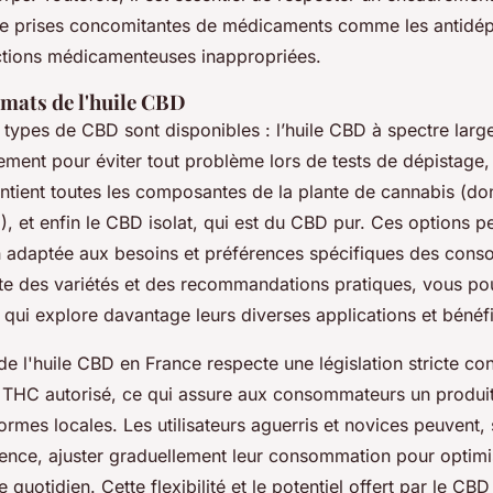
de prises concomitantes de médicaments comme les antidép
ractions médicamenteuses inappropriées.
rmats de l'huile CBD
 types de CBD sont disponibles : l’huile CBD à spectre larg
ement pour éviter tout problème lors de tests de dépistage, l’
ntient toutes les composantes de la plante de cannabis (don
, et enfin le CBD isolat, qui est du CBD pur. Ces options p
n adaptée aux besoins et préférences spécifiques des con
e des variétés et des recommandations pratiques, vous po
qui explore davantage leurs diverses applications et bénéf
 de l'huile CBD en France respecte une législation stricte co
THC autorisé, ce qui assure aux consommateurs un produit
mes locales. Les utilisateurs aguerris et novices peuvent, 
ience, ajuster graduellement leur consommation pour optimis
e quotidien. Cette flexibilité et le potentiel offert par le CB