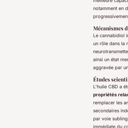
meilleure capac
notamment en dé
progressivement
Mécanismes d
Le cannabidiol 
un rôle dans la 
neurotransmetteu
ainsi un état me
aggravée par un
Études scient
L'huile CBD a ét
propriétés rela
remplacer les an
secondaires ind
par voie subling
immédiate du cor