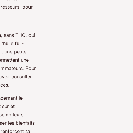
resseurs, pour
e, sans THC, qui
huile full-
t une petite
ermettent une
sommateurs. Pour
uvez consulter
ices.
ncernant le
 sûr et
selon leurs
er les bienfaits
D renforcent sa