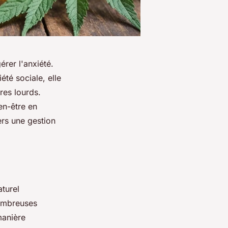
rer l'anxiété.
té sociale, elle
res lourds.
en-être en
ers une gestion
aturel
nombreuses
manière