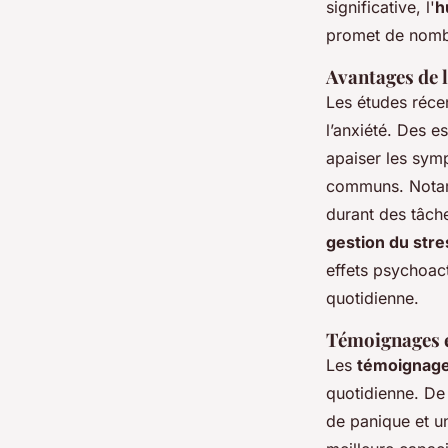
significative, l'
h
promet de nom
Avantages de l
Les études réce
l’anxiété. Des 
apaiser les symp
communs. Notamm
durant des tâch
gestion du stre
effets psychoact
quotidienne.
Témoignages e
Les
témoignages
quotidienne. De
de panique et un