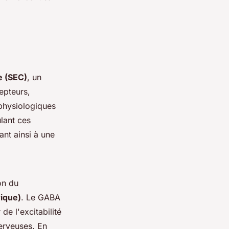
 (SEC)
, un
epteurs,
 physiologiques
ulant ces
ant ainsi à une
on du
ique)
. Le GABA
de l'excitabilité
nerveuses. En