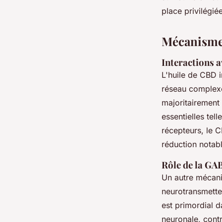
place privilégi
Mécanismes
Interactions 
L'huile de CBD i
réseau complexe
majoritairement 
essentielles tel
récepteurs, le 
réduction notab
Rôle de la GAB
Un autre mécani
neurotransmett
est primordial da
neuronale, contr