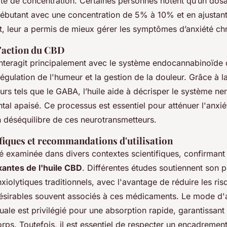
ité de concentration. Certaines personnes notent qu’un do
butant avec une concentration de 5% à 10% et en ajustan
, leur a permis de mieux gérer les symptômes d’anxiété ch
'action du CBD
interagit principalement avec le système endocannabinoïde 
régulation de l'humeur et la gestion de la douleur. Grâce à l
rs tels que le GABA, l’huile aide à décrisper le système ne
ntal apaisé. Ce processus est essentiel pour atténuer l'anxi
 déséquilibre de ces neurotransmetteurs.
ifiques et recommandations d'utilisation
é examinée dans divers contextes scientifiques, confirmant
xantes de l'huile CBD
. Différentes études soutiennent son p
xiolytiques traditionnels, avec l'avantage de réduire les ris
ésirables souvent associés à ces médicaments. Le mode d'a
uale est privilégié pour une absorption rapide, garantissan
ps. Toutefois, il est essentiel de respecter un encadremen