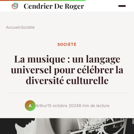
Cendrier De Roger
Accueil
›
Société
SOCIÉTÉ
La musique : un langage
universel pour célébrer la
diversité culturelle
Arthur
15 octobre 2024
8 min de lecture
A