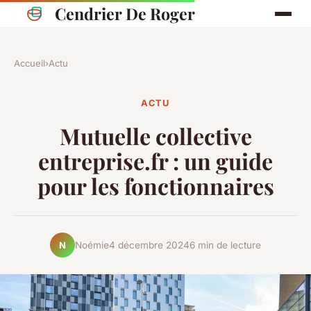
Cendrier De Roger
Accueil
›
Actu
ACTU
Mutuelle collective
entreprise.fr : un guide
pour les fonctionnaires
Noémie
4 décembre 2024
6 min de lecture
N